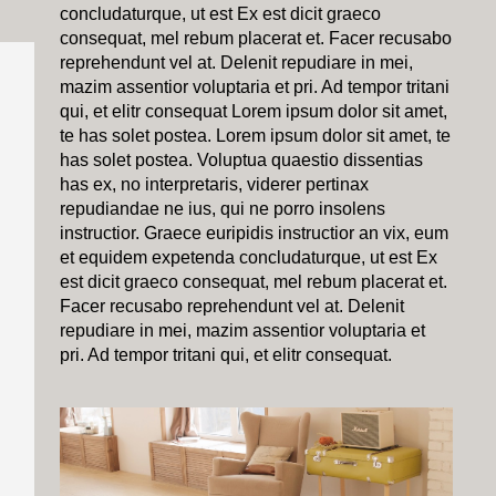
concludaturque, ut est Ex est dicit graeco
consequat, mel rebum placerat et. Facer recusabo
reprehendunt vel at. Delenit repudiare in mei,
mazim assentior voluptaria et pri. Ad tempor tritani
qui, et elitr consequat Lorem ipsum dolor sit amet,
te has solet postea. Lorem ipsum dolor sit amet, te
has solet postea. Voluptua quaestio dissentias
has ex, no interpretaris, viderer pertinax
repudiandae ne ius, qui ne porro insolens
instructior. Graece euripidis instructior an vix, eum
et equidem expetenda concludaturque, ut est Ex
est dicit graeco consequat, mel rebum placerat et.
Facer recusabo reprehendunt vel at. Delenit
repudiare in mei, mazim assentior voluptaria et
pri. Ad tempor tritani qui, et elitr consequat.