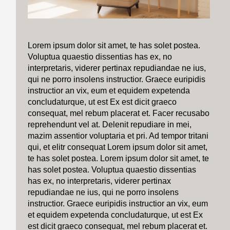
Lorem ipsum dolor sit amet, te has solet postea.
Voluptua quaestio dissentias has ex, no
interpretaris, viderer pertinax repudiandae ne ius,
qui ne porro insolens instructior. Graece euripidis
instructior an vix, eum et equidem expetenda
concludaturque, ut est Ex est dicit graeco
consequat, mel rebum placerat et. Facer recusabo
reprehendunt vel at. Delenit repudiare in mei,
mazim assentior voluptaria et pri. Ad tempor tritani
qui, et elitr consequat Lorem ipsum dolor sit amet,
te has solet postea. Lorem ipsum dolor sit amet, te
has solet postea. Voluptua quaestio dissentias
has ex, no interpretaris, viderer pertinax
repudiandae ne ius, qui ne porro insolens
instructior. Graece euripidis instructior an vix, eum
et equidem expetenda concludaturque, ut est Ex
est dicit graeco consequat, mel rebum placerat et.